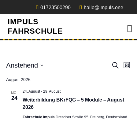
Skip
01723500290
hallo@impuls.one
to
content
IMPULS
O
FAHRSCHULE
M
Veranstaltungen
Veranst
Ver
Anstehend
Suche
Liste
Ans
Suche
Datum
Nav
August 2026
und
wählen.
Ansicht
24. August
-
29. August
MO.
Navigat
24
Weiterbildung BKrFQG – 5 Module – August
2026
Fahrschule Impuls
Dresdner Straße 95, Freiberg, Deutschland